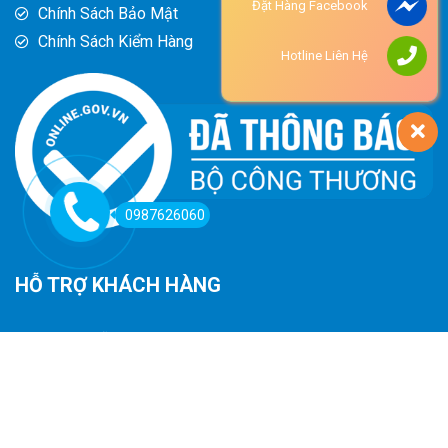
Đặt Hàng Facebook
Chính Sách Bảo Mật
Chính Sách Kiểm Hàng
Hotline Liên Hệ
0987626060
HỖ TRỢ KHÁCH HÀNG
Hướng Dẫn Đường Đi
Hướng Dẫn Mua Hàng
Phương Thức Thanh Toán
Chính Sách Trả Hàng - Hoàn Tiền