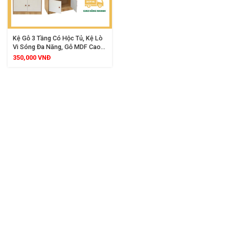
Kệ Gỗ 3 Tầng Có Hộc Tủ, Kệ Lò
Vi Sóng Đa Năng, Gỗ MDF Cao
Cấp, Thiết Kế Sang Trọng, Tinh
350,000
VNĐ
Tế Cho Mọi Không Gian