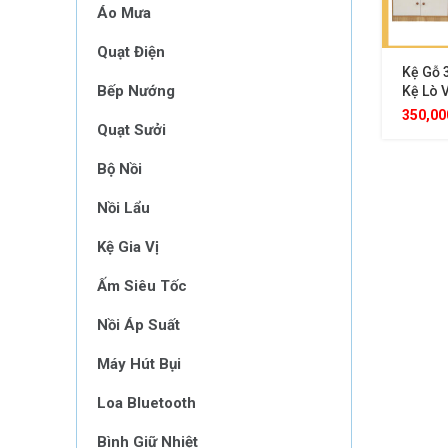
Áo Mưa
Quạt Điện
Kệ Gỗ 
Bếp Nướng
Kệ Lò 
Gỗ MDF
350,0
Quạt Sưởi
Sang T
Mọi Kh
Bộ Nồi
Nồi Lẩu
Kệ Gia Vị
Ấm Siêu Tốc
Nồi Áp Suất
Máy Hút Bụi
Loa Bluetooth
Bình Giữ Nhiệt