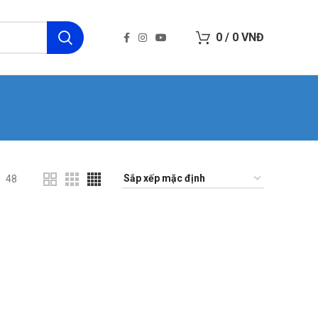
0
/
0
VNĐ
48