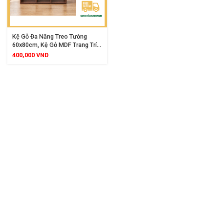
Kệ Gỗ Đa Năng Treo Tường
60x80cm, Kệ Gỗ MDF Trang Trí
Tiện Lợi, Phù Hợp Cho Mọi
400,000
VNĐ
Không Gian