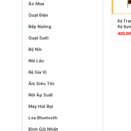
Áo Mưa
Quạt Điện
Kệ Tra
Bếp Nướng
Kệ Đựn
Khách 
400,0
Quạt Sưởi
Không 
Bộ Nồi
Nồi Lẩu
Kệ Gia Vị
Ấm Siêu Tốc
Nồi Áp Suất
Máy Hút Bụi
Loa Bluetooth
Bình Giữ Nhiệt