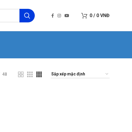
0
/
0
VNĐ
48