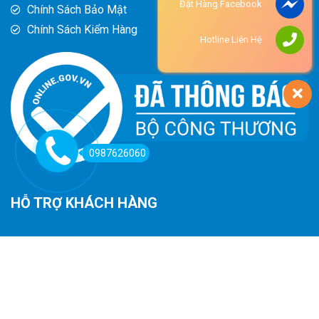
Đặt Hàng Facebook
Chính Sách Bảo Mật
Chính Sách Kiểm Hàng
Hotline Liên Hệ
0987626060
HỖ TRỢ KHÁCH HÀNG
Hướng Dẫn Đường Đi
Hướng Dẫn Mua Hàng
Phương Thức Thanh Toán
Chính Sách Trả Hàng - Hoàn Tiền