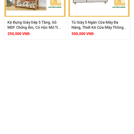
Kệ Đựng Giày Dép 5 Tầng, Gỗ
Tủ Giày 5 Ngăn Cửa Mây Đa
MDF Chống Ẩm, Có Hộc Mở Tiện
Năng, Thiết Kế Cửa Mây Thông
Lợi, Giúp Không Gian Gọn Gàng
Hơi, Gỗ MDF Chống Ẩm, Kích
250,000
VNĐ
500,000
VNĐ
Sang Trọng
Thước 100x75x30cm