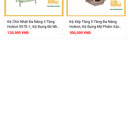
Kệ Chữ Nhật Đa Năng 3 Tầng
Kệ Xếp Tầng 5 Tầng Đa Năng
Hokori 5575-1, Kệ Đựng Đồ Nhà
Hokori, Kệ Đựng Mỹ Phẩm Sách
Bếp Nhà Tắm Tiện Lợi, Chất Liệu
Vở Đồ Chơi Văn Phòng Phẩm
120,000
VNĐ
300,000
VNĐ
Nhựa PP Bền Đẹp, Thiết Kế Gọn
Tiết Kiệm Không Gian Hiệu Quả
Gàng Tiết Kiệm Không Gian