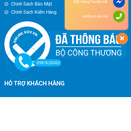
Đặt Hàng Facebook
Chính Sách Bảo Mật
Chính Sách Kiểm Hàng
Hotline Liên Hệ
0987626060
HỖ TRỢ KHÁCH HÀNG
Hướng Dẫn Đường Đi
Hướng Dẫn Mua Hàng
Phương Thức Thanh Toán
Chính Sách Trả Hàng - Hoàn Tiền