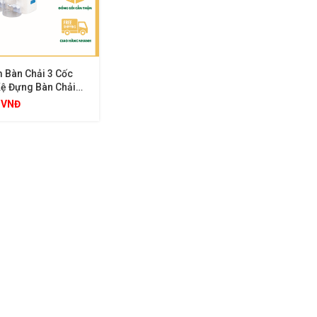
 Bàn Chải 3 Cốc
Kệ Đựng Bàn Chải
ăng Dán Tường Đa
0
VNĐ
ó 3 Cốc Úp Ngược,
 Đồ Nhà Tắm Gọn
iện Đại