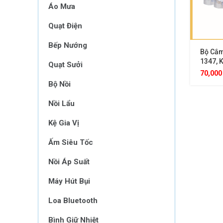
Áo Mưa
Quạt Điện
Bếp Nướng
Bộ Cắm
1347, 
Quạt Sưởi
Đánh R
70,00
Năng C
Bộ Nồi
Giá Để
Gàng H
Nồi Lẩu
Kệ Gia Vị
Ấm Siêu Tốc
Nồi Áp Suất
Máy Hút Bụi
Loa Bluetooth
Bình Giữ Nhiệt