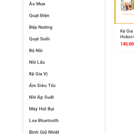
Áo Mưa
Quạt Điện
Bếp Nướng
Kệ Gia
Hokori
Quạt Sưởi
Nguyên
140,0
Giá Đỡ
Bộ Nồi
Tiện Lợ
Nhà Bế
Nồi Lẩu
Nắp
Kệ Gia Vị
Ấm Siêu Tốc
Nồi Áp Suất
Máy Hút Bụi
Loa Bluetooth
Bình Giữ Nhiệt