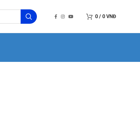
0
/
0
VNĐ