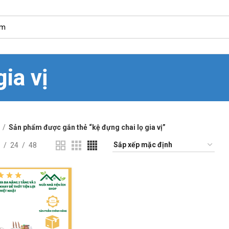
ia vị
Sản phẩm được gắn thẻ “kệ đựng chai lọ gia vị”
24
48