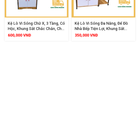
Kệ Lò Vi Sóng Chữ X, 3 Tầng, Có
Kệ Lò Vi Sóng Đa Năng, Để Đồ
Hộc, Khung Sắt Chắc Chắn, Chất
Nhà Bếp Tiện Lợi, Khung Sắt
Liệu Gỗ MDF, Thiết Kế Sang
Chịu Lực, Mặt Gỗ MDF Chống
600,000
VNĐ
350,000
VNĐ
Trọng, Phù Hợp Không Gian Bếp
Thấm