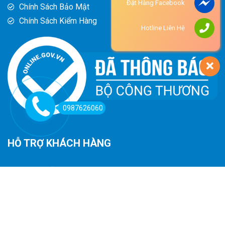
Đặt Hàng Facebook
Chính Sách Bảo Mật
Chính Sách Kiểm Hàng
Hotline Liên Hệ
0987626060
HỖ TRỢ KHÁCH HÀNG
Hướng Dẫn Đường Đi
Hướng Dẫn Mua Hàng
Phương Thức Thanh Toán
Chính Sách Trả Hàng - Hoàn Tiền