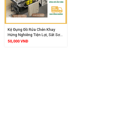
Kệ Đựng Đồ Rửa Chén Khay
Hứng Nghiêng Tiện Lợi, Sắt Sơn
Tĩnh Điện Chống Gỉ, Thiết Kế
50,000
VNĐ
Thoát Nước Nhanh