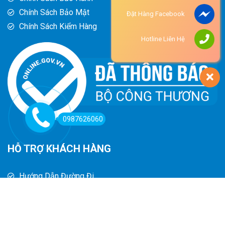
Chính Sách Bảo Mật
Đặt Hàng Facebook
Chính Sách Kiểm Hàng
Hotline Liên Hệ
0987626060
HỖ TRỢ KHÁCH HÀNG
Hướng Dẫn Đường Đi
Hướng Dẫn Mua Hàng
Phương Thức Thanh Toán
Chính Sách Trả Hàng - Hoàn Tiền