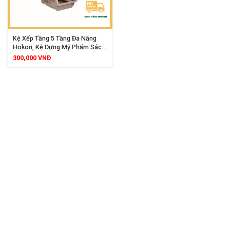
Kệ Xếp Tầng 5 Tầng Đa Năng
Hokori, Kệ Đựng Mỹ Phẩm Sách
Vở Đồ Chơi Văn Phòng Phẩm
300,000
VNĐ
Tiết Kiệm Không Gian Hiệu Quả