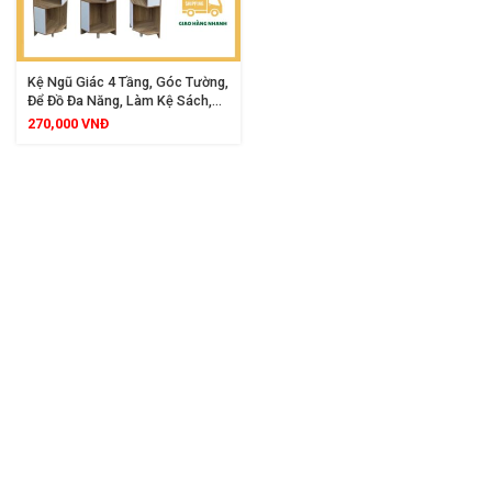
Kệ Ngũ Giác 4 Tầng, Góc Tường,
Để Đồ Đa Năng, Làm Kệ Sách,
Decor Trang Trí, Phù Hợp Mọi
270,000
VNĐ
Không Gian