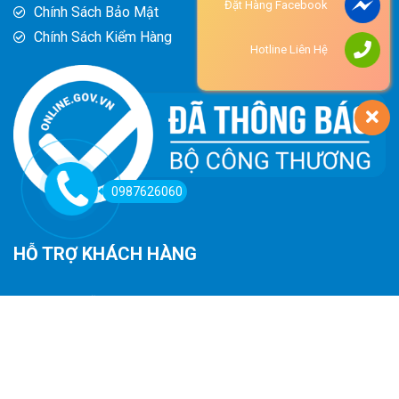
Đặt Hàng Facebook
Chính Sách Bảo Mật
Chính Sách Kiểm Hàng
Hotline Liên Hệ
0987626060
HỖ TRỢ KHÁCH HÀNG
Hướng Dẫn Đường Đi
Hướng Dẫn Mua Hàng
Phương Thức Thanh Toán
Chính Sách Trả Hàng - Hoàn Tiền