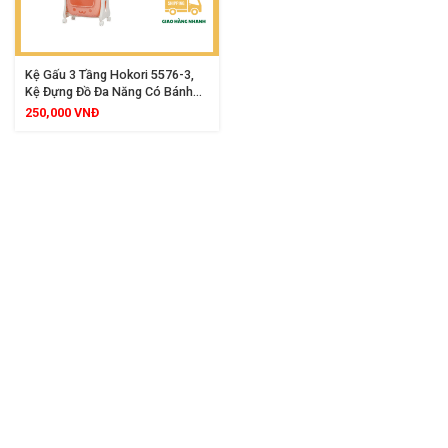
Kệ Gấu 3 Tầng Hokori 5576-3,
Kệ Đựng Đồ Đa Năng Có Bánh
Xe 360 Độ, Thiết Kế Hình Gấu
250,000
VNĐ
Đáng Yêu, Khoang Chứa Rộng
Rãi, Phù Hợp Cho Mẹ Và Bé