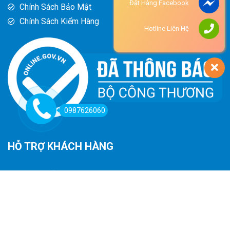
Đặt Hàng Facebook
Chính Sách Bảo Mật
Chính Sách Kiểm Hàng
Hotline Liên Hệ
0987626060
HỖ TRỢ KHÁCH HÀNG
Hướng Dẫn Đường Đi
Hướng Dẫn Mua Hàng
Phương Thức Thanh Toán
Chính Sách Trả Hàng - Hoàn Tiền