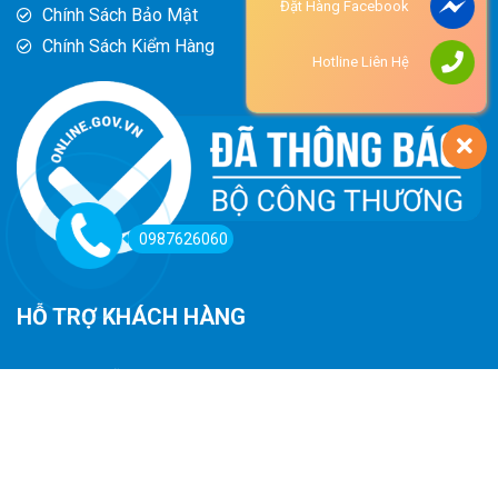
Đặt Hàng Facebook
Chính Sách Bảo Mật
Chính Sách Kiểm Hàng
Hotline Liên Hệ
0987626060
HỖ TRỢ KHÁCH HÀNG
Hướng Dẫn Đường Đi
Hướng Dẫn Mua Hàng
Phương Thức Thanh Toán
Chính Sách Trả Hàng - Hoàn Tiền