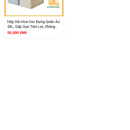
Hộp Vải Hoa Cúc Đựng Quần Áo
26L, Gấp Gọn Tiện Lợi, Chống
Thấm, Khung Thép Cứng Cáp
55,000
VNĐ