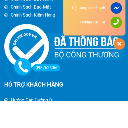
Chính Sách Bảo Mật
Đặt Hàng Facebook
Chính Sách Kiểm Hàng
Hotline Liên Hệ
0987626060
HỖ TRỢ KHÁCH HÀNG
Hướng Dẫn Đường Đi
Hướng Dẫn Mua Hàng
Phương Thức Thanh Toán
Chính Sách Trả Hàng - Hoàn Tiền