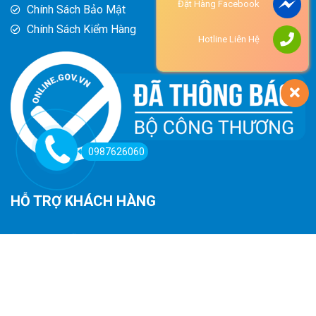
Đặt Hàng Facebook
Chính Sách Bảo Mật
Chính Sách Kiểm Hàng
Hotline Liên Hệ
0987626060
HỖ TRỢ KHÁCH HÀNG
Hướng Dẫn Đường Đi
Hướng Dẫn Mua Hàng
Phương Thức Thanh Toán
Chính Sách Trả Hàng - Hoàn Tiền