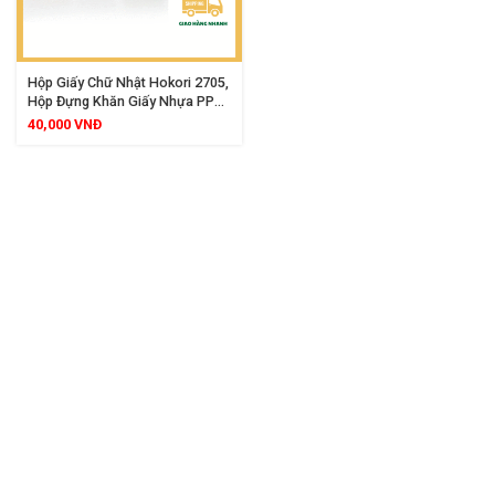
Hộp Giấy Chữ Nhật Hokori 2705,
Hộp Đựng Khăn Giấy Nhựa PP
Cao Cấp, Thiết Kế Hiện Đại Màu
40,000
VNĐ
Pastel Trang Nhã Cho Mọi
Không Gian