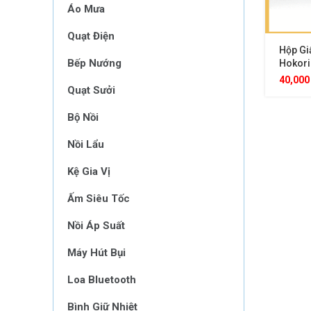
Áo Mưa
Quạt Điện
Hộp Gi
Bếp Nướng
Hokori
Khăn G
40,00
Quạt Sưởi
Cấp, Th
Màu Pa
Cho Mọ
Bộ Nồi
Nồi Lẩu
Kệ Gia Vị
Ấm Siêu Tốc
Nồi Áp Suất
Máy Hút Bụi
Loa Bluetooth
Bình Giữ Nhiệt