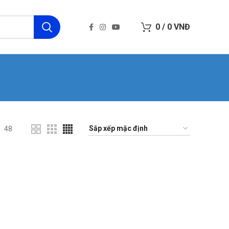
0
/
0
VNĐ
48