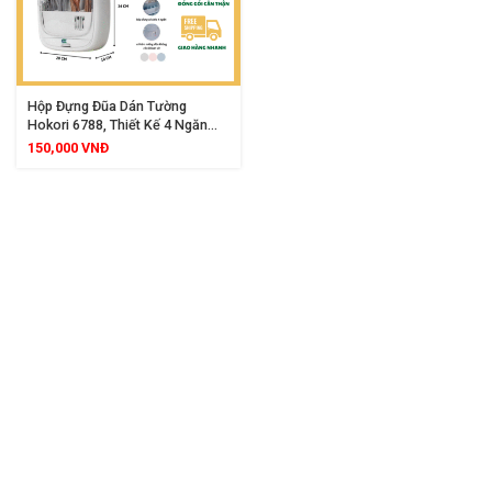
Hộp Đựng Đũa Dán Tường
Hokori 6788, Thiết Kế 4 Ngăn
Tiện Lợi, Dán Tường Chắc Chắn,
150,000
VNĐ
Có Khay Hứng Nước Thừa, Giúp
Nhà Bếp Gọn Gàng Ngăn Nắp Và
Hiện Đại