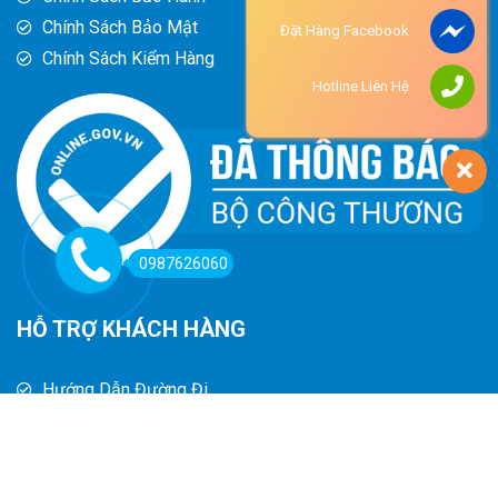
Chính Sách Bảo Mật
Đặt Hàng Facebook
Chính Sách Kiểm Hàng
Hotline Liên Hệ
0987626060
HỖ TRỢ KHÁCH HÀNG
Hướng Dẫn Đường Đi
Hướng Dẫn Mua Hàng
Phương Thức Thanh Toán
Chính Sách Trả Hàng - Hoàn Tiền