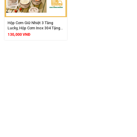
Hộp Cơm Giữ Nhiệt 3 Tầng
Lucky, Hộp Cơm Inox 304 Tặng
Kèm Túi Và Thìa Đũa
130,000
VNĐ