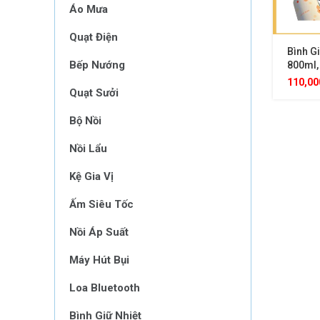
Áo Mưa
Quạt Điện
Bình Gi
Bếp Nướng
800ml, 
Giữ Nhi
110,0
Quạt Sưởi
Lên Đế
Bộ Nồi
Nồi Lẩu
Kệ Gia Vị
Ấm Siêu Tốc
Nồi Áp Suất
Máy Hút Bụi
Loa Bluetooth
Bình Giữ Nhiệt