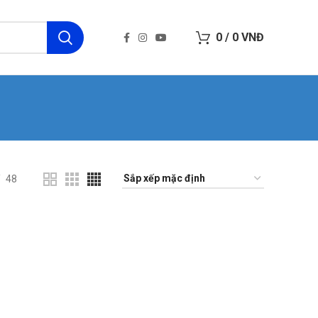
0
/
0
VNĐ
48