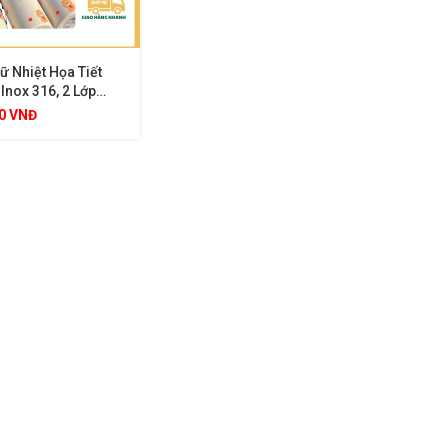
ữ Nhiệt Họa Tiết
Inox 316, 2 Lớp
ệt Tốt, Giữ Nhiệt
00
VNĐ
n 8 Giờ