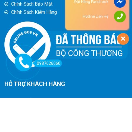
Đặt Hàng Facebook
Chính Sách Bảo Mật
Chính Sách Kiểm Hàng
Hotline Liên Hệ
0987626060
HỖ TRỢ KHÁCH HÀNG
Hướng Dẫn Đường Đi
Hướng Dẫn Mua Hàng
Phương Thức Thanh Toán
Chính Sách Trả Hàng - Hoàn Tiền