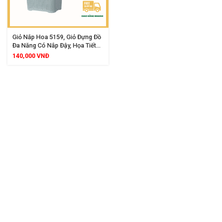
Giỏ Nắp Hoa 5159, Giỏ Đựng Đồ
Đa Năng Có Nắp Đậy, Họa Tiết
Hoa Trang Trí Đẹp Mắt, Chất
140,000
VNĐ
Liệu Nhựa PP Cao Cấp Bền Đẹp
Cho Gia Đình