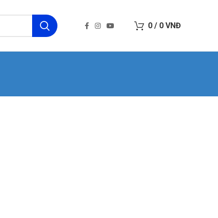
0
/
0
VNĐ