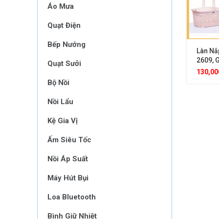
Áo Mưa
Quạt Điện
Bếp Nướng
Làn Nắ
2609, 
Quạt Sưởi
Năng C
130,0
Tích Lớ
Bộ Nồi
Mẹ Và 
Cấp
Nồi Lẩu
Kệ Gia Vị
Ấm Siêu Tốc
Nồi Áp Suất
Máy Hút Bụi
Loa Bluetooth
Bình Giữ Nhiệt