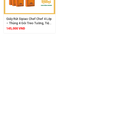
Giấy Rút Sipiao Chef Chef 4 Lớp
– Thùng 4 Gói Treo Tường, Tiện
Lợi, An Toàn Cho Mọi Loại Da
145,000
VNĐ