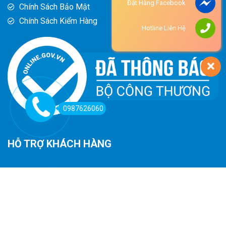
Đặt Hàng Facebook
Chính Sách Bảo Mật
Chính Sách Kiểm Hàng
Hotline Liên Hệ
0987626060
HỖ TRỢ KHÁCH HÀNG
Hướng Dẫn Đường Đi
Hướng Dẫn Mua Hàng
Phương Thức Thanh Toán
Chính Sách Trả Hàng - Hoàn Tiền