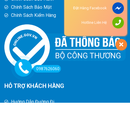
Chính Sách Bảo Mật
Đặt Hàng Facebook
Chính Sách Kiểm Hàng
Hotline Liên Hệ
0987626060
HỖ TRỢ KHÁCH HÀNG
Hướng Dẫn Đường Đi
Hướng Dẫn Mua Hàng
Phương Thức Thanh Toán
Chính Sách Trả Hàng - Hoàn Tiền