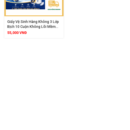
Giấy Vệ Sinh Hàng Không 3 Lớp
Bịch 10 Cuộn Không Lõi Mềm
Mịn Dai Đẹp Từ Bột Giấy Nguyên
55,000
VNĐ
Sinh