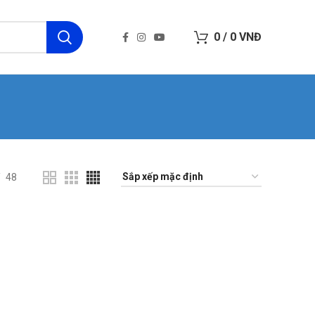
0
/
0
VNĐ
48