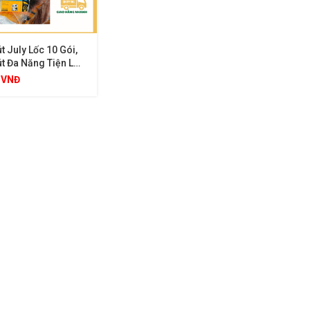
t July Lốc 10 Gói,
t Đa Năng Tiện Lợi
a Đình
0
VNĐ