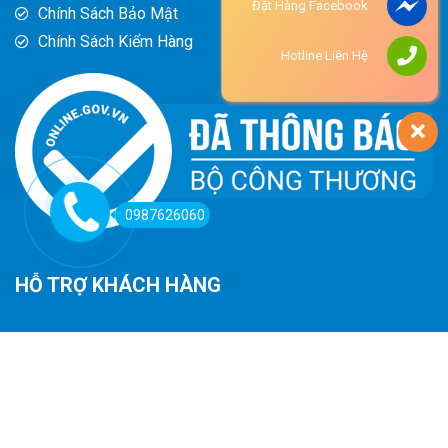
Đặt Hàng Facebook
Chính Sách Bảo Mật
Chính Sách Kiểm Hàng
Hotline Liên Hệ
0987626060
HỖ TRỢ KHÁCH HÀNG
Hướng Dẫn Đường Đi
Hướng Dẫn Mua Hàng
Phương Thức Thanh Toán
Chính Sách Trả Hàng - Hoàn Tiền