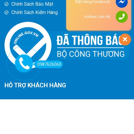
Đặt Hàng Facebook
Chính Sách Bảo Mật
Chính Sách Kiểm Hàng
Hotline Liên Hệ
0987626060
HỖ TRỢ KHÁCH HÀNG
Hướng Dẫn Đường Đi
Hướng Dẫn Mua Hàng
Phương Thức Thanh Toán
Chính Sách Trả Hàng - Hoàn Tiền