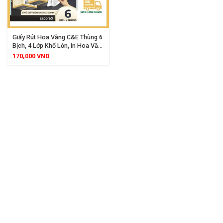
Giấy Rút Hoa Vàng C&E Thùng 6
Bịch, 4 Lớp Khổ Lớn, In Hoa Văn
8D, Kèm Móc Treo Tiện Lợi
170,000
VNĐ