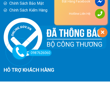
Đặt Hàng Facebook
Chính Sách Bảo Mật
Chính Sách Kiểm Hàng
Hotline Liên Hệ
0987626060
HỖ TRỢ KHÁCH HÀNG
Hướng Dẫn Đường Đi
Hướng Dẫn Mua Hàng
Phương Thức Thanh Toán
Chính Sách Trả Hàng - Hoàn Tiền