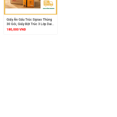
Giấy Ăn Gấu Trúc Sipiao Thùng
30 Gói, Giấy Bột Trúc 3 Lớp Dai
Mềm Không Tẩy Trắng An Toàn
180,000
VNĐ
Cho Sức Khoẻ