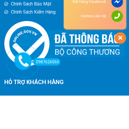
Đặt Hàng Facebook
Chính Sách Bảo Mật
Chính Sách Kiểm Hàng
Hotline Liên Hệ
0987626060
HỖ TRỢ KHÁCH HÀNG
Hướng Dẫn Đường Đi
Hướng Dẫn Mua Hàng
Phương Thức Thanh Toán
Chính Sách Trả Hàng - Hoàn Tiền