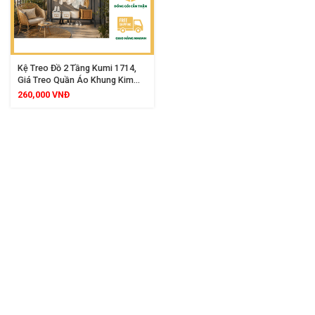
Kệ Treo Đồ 2 Tầng Kumi 1714,
Giá Treo Quần Áo Khung Kim
Loại, Đa Năng Cho Phòng Trọ
260,000
VNĐ
Chung Cư Mini