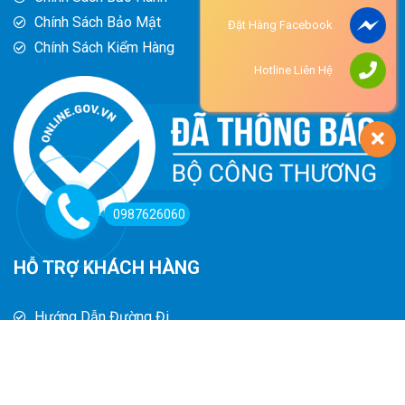
Chính Sách Bảo Mật
Đặt Hàng Facebook
Chính Sách Kiểm Hàng
Hotline Liên Hệ
0987626060
HỖ TRỢ KHÁCH HÀNG
Hướng Dẫn Đường Đi
Hướng Dẫn Mua Hàng
Phương Thức Thanh Toán
Chính Sách Trả Hàng - Hoàn Tiền