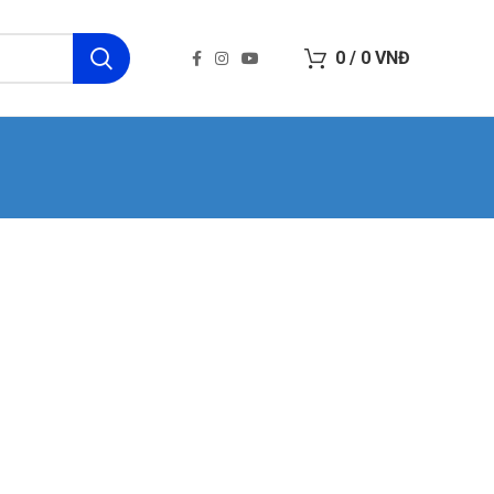
0
/
0
VNĐ