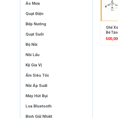
Áo Mưa
Quạt Điện
Bếp Nướng
Ghế Xo
Bé Tăn
Quạt Sưởi
Điều C
500,0
Hướng,
Bộ Nồi
Gác Ch
Thiết 
Nồi Lẩu
Ngồi C
Trong 
Kệ Gia Vị
Triển
Ấm Siêu Tốc
Nồi Áp Suất
Máy Hút Bụi
Loa Bluetooth
Bình Giữ Nhiệt