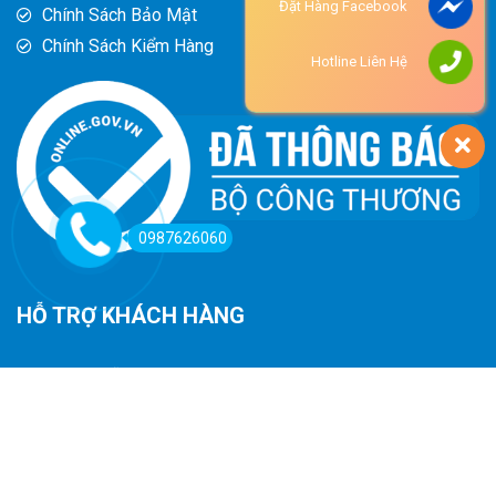
Đặt Hàng Facebook
Chính Sách Bảo Mật
Chính Sách Kiểm Hàng
Hotline Liên Hệ
0987626060
HỖ TRỢ KHÁCH HÀNG
Hướng Dẫn Đường Đi
Hướng Dẫn Mua Hàng
Phương Thức Thanh Toán
Chính Sách Trả Hàng - Hoàn Tiền