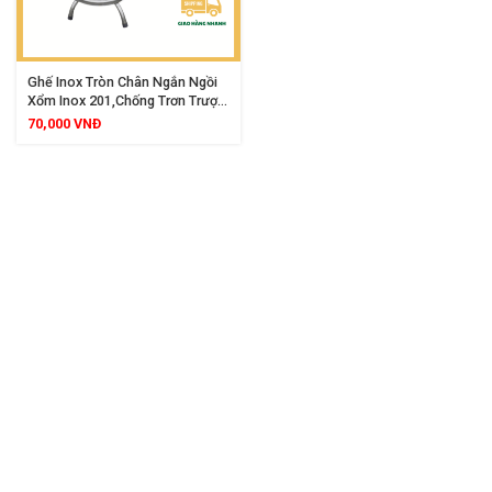
Ghế Inox Tròn Chân Ngắn Ngồi
Xổm Inox 201,Chống Trơn Trượt
Bền Chắc Dùng Gia Đình Quán
70,000
VNĐ
Ăn Nhà Bếp