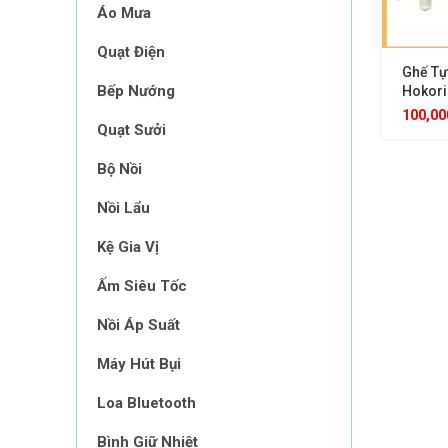
Áo Mưa
Quạt Điện
Ghế Tự
Bếp Nướng
Hokori
Cho Bé,
100,0
Quạt Sưởi
Thương
Bộ Nồi
Nồi Lẩu
Kệ Gia Vị
Ấm Siêu Tốc
Nồi Áp Suất
Máy Hút Bụi
Loa Bluetooth
Bình Giữ Nhiệt