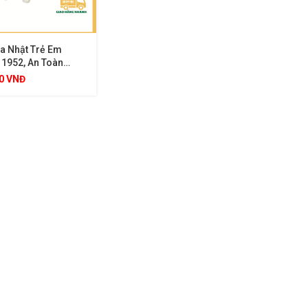
a Nhật Trẻ Em
 1952, An Toàn
 Thiết Kế Dễ
00
VNĐ
 Hình Mặt Gấu