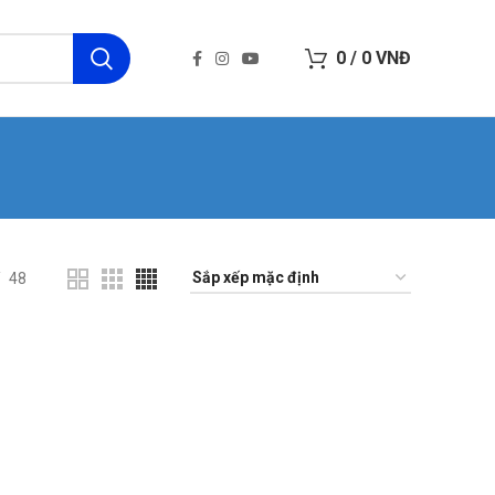
0
/
0
VNĐ
48