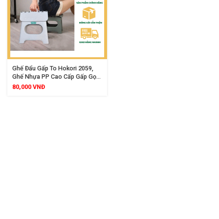
Ghế Đẩu Gấp To Hokori 2059,
Ghế Nhựa PP Cao Cấp Gấp Gọn
Tiện Lợi, Mặt Ghế Rộng Chịu Lực
80,000
VNĐ
Tốt, Phù Hợp Gia Đình Trường
Học Dã Ngoại Và Nhiều Mục
Đích Sử Dụng