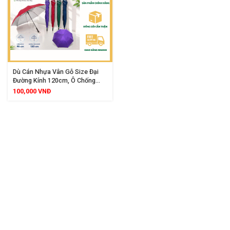
Dù Cán Nhựa Vân Gỗ Size Đại
Đường Kính 120cm, Ô Chống
Nắng Mưa Chống Tia UV 99%,
100,000
VNĐ
Dù Cán Dài Siêu Bền Cao Cấp