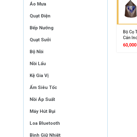
Áo Mưa
Quạt Điện
Bếp Nướng
Bộ Cọ 
Cán In
Quạt Sưởi
Lông C
60,00
Sạch H
Bộ Nồi
Nhà Tắ
Cứng Đ
Nồi Lẩu
Kệ Gia Vị
Ấm Siêu Tốc
Nồi Áp Suất
Máy Hút Bụi
Loa Bluetooth
Bình Giữ Nhiệt