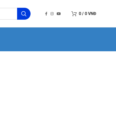
0
/
0
VNĐ