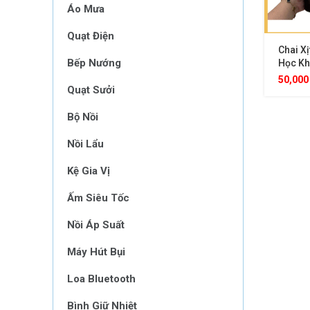
Áo Mưa
Quạt Điện
Chai Xị
Bếp Nướng
Học Kh
Diệt Gi
50,00
Quạt Sưởi
Quả, D
Tiện Lợ
Bộ Nồi
Nồi Lẩu
Kệ Gia Vị
Ấm Siêu Tốc
Nồi Áp Suất
Máy Hút Bụi
Loa Bluetooth
Bình Giữ Nhiệt