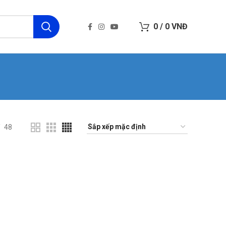
0
/
0
VNĐ
48