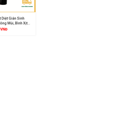
t Diệt Gián Sinh
ông Mùi, Bình Xịt
án An Toàn, Hiệu
0
VNĐ
ạng Phun Sương
i Cho Gia Đình