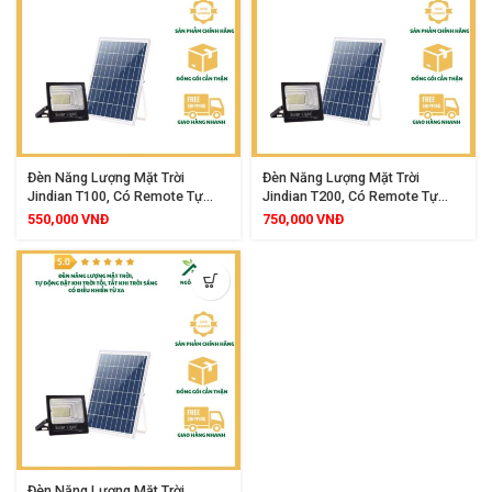
Đèn Năng Lượng Mặt Trời
Đèn Năng Lượng Mặt Trời
Jindian T100, Có Remote Tự
Jindian T200, Có Remote Tự
Động Bật Tắt, Siêu Sáng, Bảo
Động Bật Tắt, Siêu Sáng, Bảo
550,000
VNĐ
750,000
VNĐ
Hành 2 Năm
Hành 2 Năm
Đèn Năng Lượng Mặt Trời