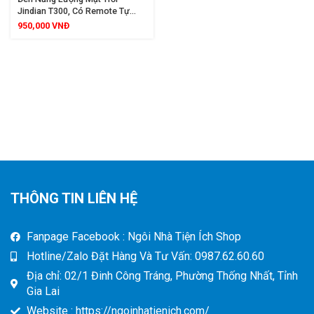
Jindian T300, Có Remote Tự
Động Bật Tắt, Siêu Sáng, Bảo
950,000
VNĐ
Hành 2 Năm
THÔNG TIN LIÊN HỆ
Fanpage Facebook : Ngôi Nhà Tiện Ích Shop
Hotline/Zalo Đặt Hàng Và Tư Vấn: 0987.62.60.60
Địa chỉ: 02/1 Đinh Công Tráng, Phường Thống Nhất, Tỉnh
Gia Lai
Website : https://ngoinhatienich.com/