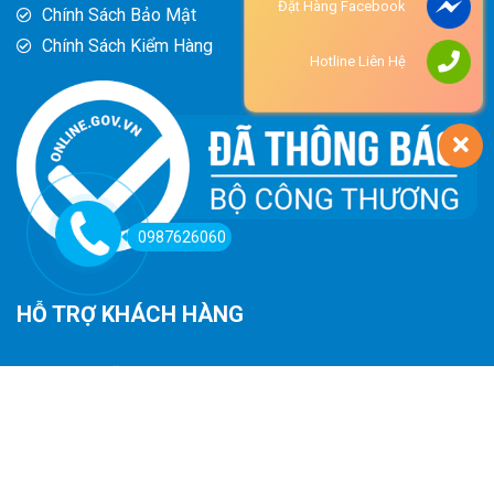
Đặt Hàng Facebook
Chính Sách Bảo Mật
Chính Sách Kiểm Hàng
Hotline Liên Hệ
0987626060
HỖ TRỢ KHÁCH HÀNG
Hướng Dẫn Đường Đi
Hướng Dẫn Mua Hàng
Phương Thức Thanh Toán
Chính Sách Trả Hàng - Hoàn Tiền