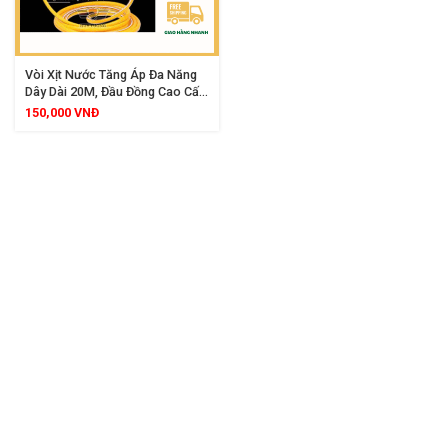
Vòi Xịt Nước Tăng Áp Đa Năng
Dây Dài 20M, Đầu Đồng Cao Cấp
Nhiều Chế Độ Phun, Dùng Rửa
150,000
VNĐ
Xe Tưới Cây Vệ Sinh Nhà Cửa
Sân Vườn Tiện Lợi Cho Gia Đình