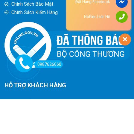
Đặt Hàng Facebook
Chính Sách Bảo Mật
Chính Sách Kiểm Hàng
Hotline Liên Hệ
0987626060
HỖ TRỢ KHÁCH HÀNG
Hướng Dẫn Đường Đi
Hướng Dẫn Mua Hàng
Phương Thức Thanh Toán
Chính Sách Trả Hàng - Hoàn Tiền