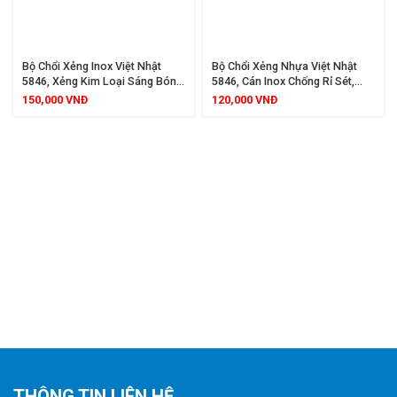
Bộ Chổi Xẻng Inox Việt Nhật
Bộ Chổi Xẻng Nhựa Việt Nhật
5846, Xẻng Kim Loại Sáng Bóng
5846, Cán Inox Chống Rỉ Sét,
Siêu Bền, Cán Dài Chống Mỏi
Lông Chổi Cước Dày Bền Bỉ,
150,000
VNĐ
120,000
VNĐ
Lưng, Lông Chổi Cước Dày Quét
Quét Nước Và Bụi Bẩn Hiệu Quả,
Sạch Bụi Bẩn Hiệu Quả Cho Mọi
Phù Hợp Cho Mọi Gia Đình
Gia Đình
THÔNG TIN LIÊN HỆ