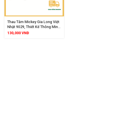
Thau Tắm Mickey Gia Long Việt
Nhật 9029, Thiết Kế Thông Minh,
An Toàn Cho Bé Yêu
130,000
VNĐ