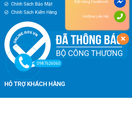
Đặt Hàng Facebook
Chính Sách Bảo Mật
Chính Sách Kiểm Hàng
Hotline Liên Hệ
0987626060
HỖ TRỢ KHÁCH HÀNG
Hướng Dẫn Đường Đi
Hướng Dẫn Mua Hàng
Phương Thức Thanh Toán
Chính Sách Trả Hàng - Hoàn Tiền