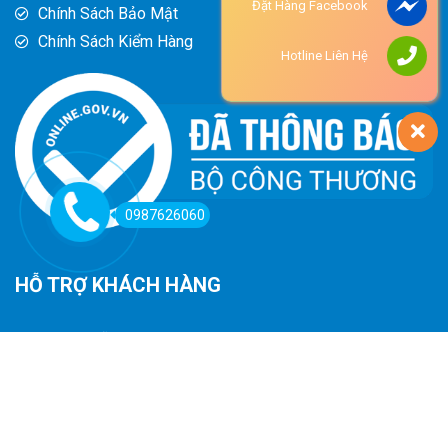
Đặt Hàng Facebook
Chính Sách Bảo Mật
Chính Sách Kiểm Hàng
Hotline Liên Hệ
0987626060
HỖ TRỢ KHÁCH HÀNG
Hướng Dẫn Đường Đi
Hướng Dẫn Mua Hàng
Phương Thức Thanh Toán
Chính Sách Trả Hàng - Hoàn Tiền