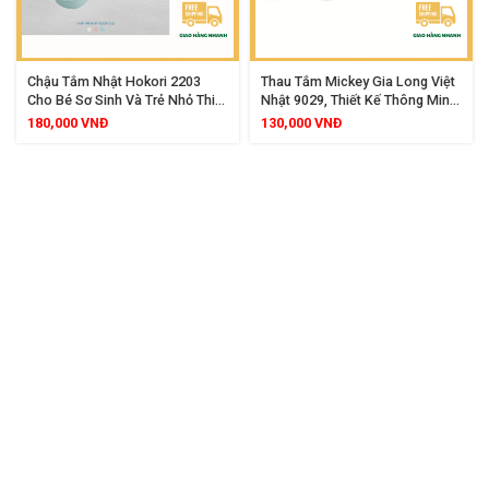
Chậu Tắm Nhật Hokori 2203
Thau Tắm Mickey Gia Long Việt
Cho Bé Sơ Sinh Và Trẻ Nhỏ Thiết
Nhật 9029, Thiết Kế Thông Minh,
Kế Lòng Sâu Chống Trơn Trượt
An Toàn Cho Bé Yêu
180,000
VNĐ
130,000
VNĐ
An Toàn Tiện Lợi