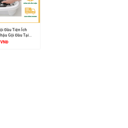
ội Đầu Tiện Ích
Chậu Gội Đầu Tại
 Cho Người Già Và
0
VNĐ
ỏ