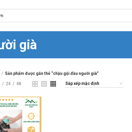
ười già
Sản phẩm được gắn thẻ “chậu gội đầu người già”
24
48