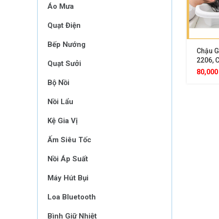
Áo Mưa
Quạt Điện
Bếp Nướng
Chậu G
2206, 
Quạt Sưởi
Giường
80,00
Trẻ Nh
Bộ Nồi
Nồi Lẩu
Kệ Gia Vị
Ấm Siêu Tốc
Nồi Áp Suất
Máy Hút Bụi
Loa Bluetooth
Bình Giữ Nhiệt