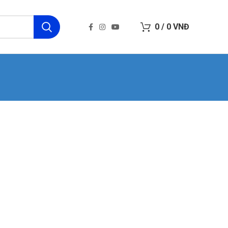
0
/
0
VNĐ