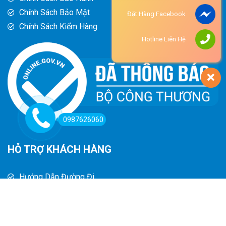
Chính Sách Bảo Mật
Đặt Hàng Facebook
Chính Sách Kiểm Hàng
Hotline Liên Hệ
0987626060
HỖ TRỢ KHÁCH HÀNG
Hướng Dẫn Đường Đi
Hướng Dẫn Mua Hàng
Phương Thức Thanh Toán
Chính Sách Trả Hàng - Hoàn Tiền