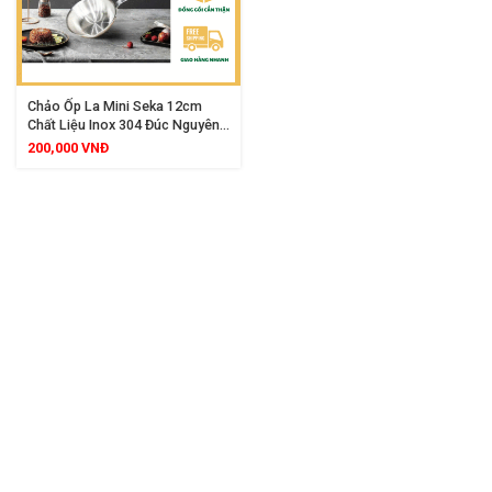
Chảo Ốp La Mini Seka 12cm
Chất Liệu Inox 304 Đúc Nguyên
Khối 3 Lớp Dùng Được Mọi Loại
200,000
VNĐ
Bếp SK6030