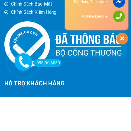
Đặt Hàng Facebook
Chính Sách Bảo Mật
Chính Sách Kiểm Hàng
Hotline Liên Hệ
0987626060
HỖ TRỢ KHÁCH HÀNG
Hướng Dẫn Đường Đi
Hướng Dẫn Mua Hàng
Phương Thức Thanh Toán
Chính Sách Trả Hàng - Hoàn Tiền