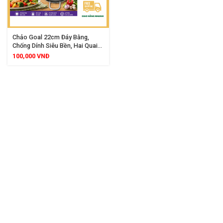
Chảo Goal 22cm Đáy Bằng,
Chống Dính Siêu Bền, Hai Quai
Dày Dặn, Chiên Xào Cực Đã
100,000
VNĐ