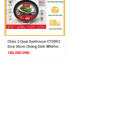
Chảo 2 Quai Sunhouse CT30R2
Size 30cm Chống Dính Whitford
Chiên Xào Đa Năng
180,000
VNĐ