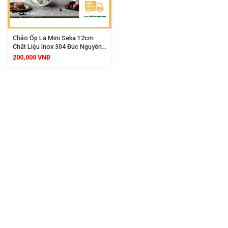
Chảo Ốp La Mini Seka 12cm
Chất Liệu Inox 304 Đúc Nguyên
Khối 3 Lớp Dùng Được Mọi Loại
200,000
VNĐ
Bếp SK6030