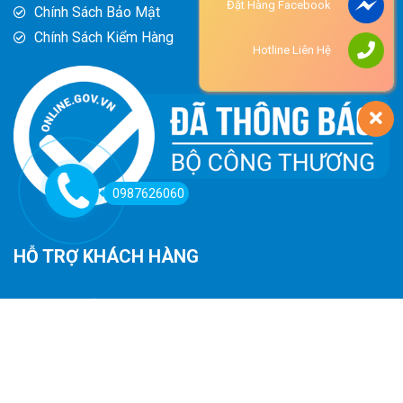
Đặt Hàng Facebook
Chính Sách Bảo Mật
Chính Sách Kiểm Hàng
Hotline Liên Hệ
0987626060
HỖ TRỢ KHÁCH HÀNG
Hướng Dẫn Đường Đi
Hướng Dẫn Mua Hàng
Phương Thức Thanh Toán
Chính Sách Trả Hàng - Hoàn Tiền