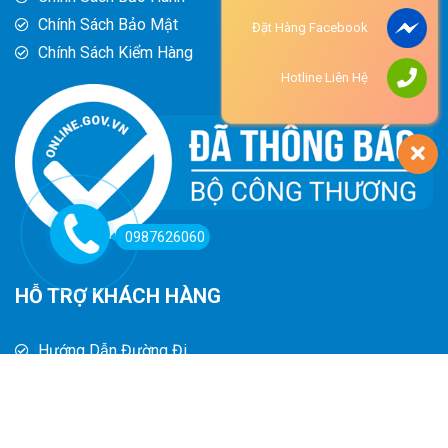
Chính Sách Bảo Mật
Đặt Hàng Facebook
Chính Sách Kiểm Hàng
Hotline Liên Hệ
0987626060
HỖ TRỢ KHÁCH HÀNG
Hướng Dẫn Đường Đi
Hướng Dẫn Mua Hàng
Phương Thức Thanh Toán
Chính Sách Trả Hàng - Hoàn Tiền