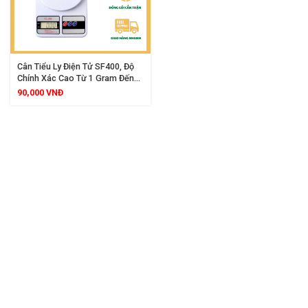
Cân Tiểu Ly Điện Tử SF400, Độ
Chính Xác Cao Từ 1 Gram Đến
5000 Gram, Màn Hình Hiển Thị
90,000
VNĐ
Rõ Nét, Phù Hợp Cân Thực
Phẩm Gia Vị Làm Bánh Chế Biến
Đồ Ăn Cho Gia Đình